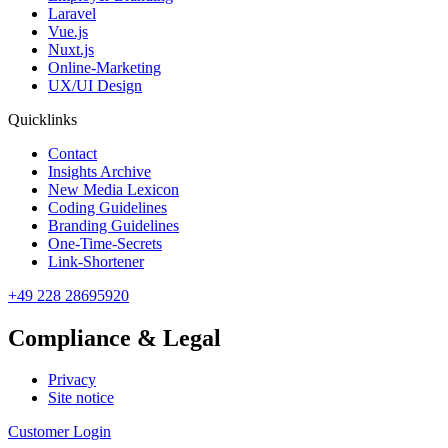
Laravel
Vue.js
Nuxt.js
Online-Marketing
UX/UI Design
Quicklinks
Contact
Insights Archive
New Media Lexicon
Coding Guidelines
Branding Guidelines
One-Time-Secrets
Link-Shortener
+49 228 28695920
Compliance & Legal
Privacy
Site notice
Customer Login